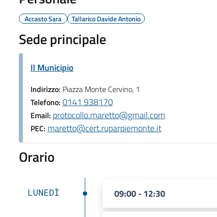
Accasto Sara
Tallarico Davide Antonio
Sede principale
Il Municipio
Indirizzo:
Piazza Monte Cervino, 1
0141 938170
Telefono:
protocollo.maretto@gmail.com
Email:
maretto@cert.ruparpiemonte.it
PEC:
Orario
LUNEDÌ
09:00 - 12:30