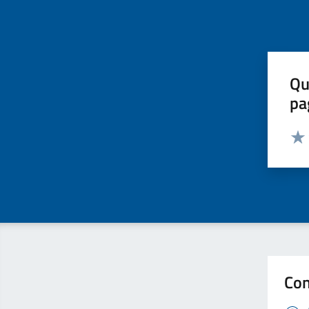
Qu
pa
Valut
Valu
Con