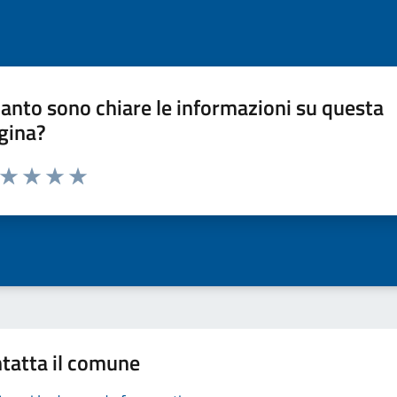
anto sono chiare le informazioni su questa
gina?
a da 1 a 5 stelle la pagina
ta 1 stelle su 5
Valuta 2 stelle su 5
Valuta 3 stelle su 5
Valuta 4 stelle su 5
Valuta 5 stelle su 5
tatta il comune