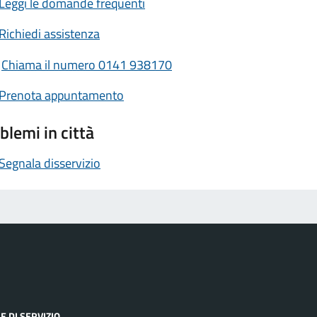
Leggi le domande frequenti
Richiedi assistenza
Chiama il numero 0141 938170
Prenota appuntamento
blemi in città
Segnala disservizio
E DI SERVIZIO