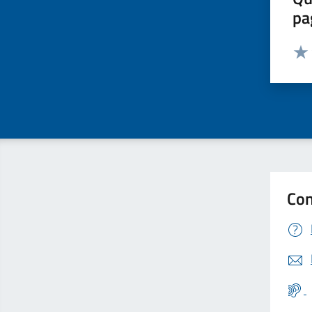
pa
Valut
Valu
Con