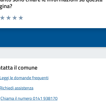
gina?
a da 1 a 5 stelle la pagina
ta 1 stelle su 5
Valuta 2 stelle su 5
Valuta 3 stelle su 5
Valuta 4 stelle su 5
Valuta 5 stelle su 5
tatta il comune
Leggi le domande frequenti
Richiedi assistenza
Chiama il numero 0141 938170