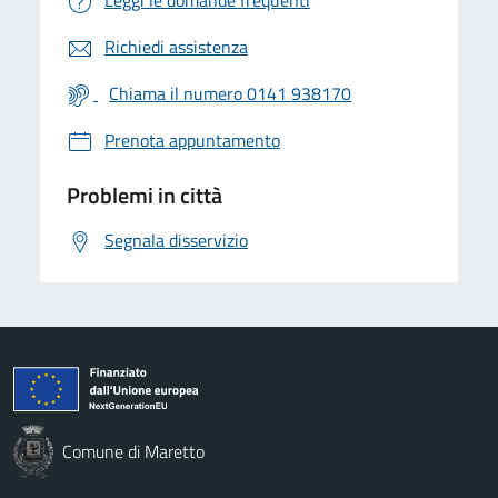
Richiedi assistenza
Chiama il numero 0141 938170
Prenota appuntamento
Problemi in città
Segnala disservizio
Comune di Maretto