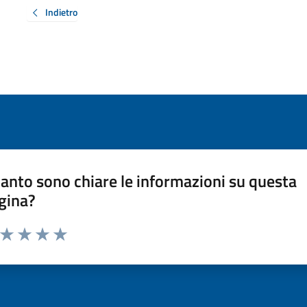
Indietro
anto sono chiare le informazioni su questa
gina?
a da 1 a 5 stelle la pagina
ta 1 stelle su 5
Valuta 2 stelle su 5
Valuta 3 stelle su 5
Valuta 4 stelle su 5
Valuta 5 stelle su 5