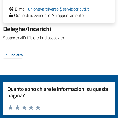
E-mail:
unionevaltriversa@serviziotributi.it
Orario di ricevimento:
Su appuntamento
Deleghe/Incarichi
Supporto all'ufficio tributi associato
Indietro
Quanto sono chiare le informazioni su questa
pagina?
Valuta da 1 a 5 stelle la pagina
Valuta 1 stelle su 5
Valuta 2 stelle su 5
Valuta 3 stelle su 5
Valuta 4 stelle su 5
Valuta 5 stelle su 5