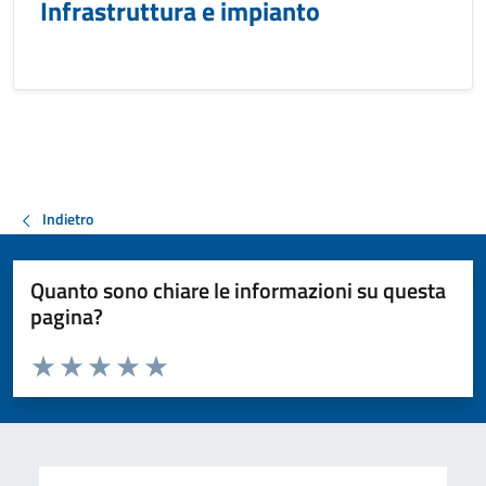
Infrastruttura e impianto
Indietro
Quanto sono chiare le informazioni su questa
pagina?
Valuta da 1 a 5 stelle la pagina
Valuta 1 stelle su 5
Valuta 2 stelle su 5
Valuta 3 stelle su 5
Valuta 4 stelle su 5
Valuta 5 stelle su 5