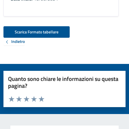
Scarica Formato tabellare
Indietro
Quanto sono chiare le informazioni su questa
pagina?
Valuta da 1 a 5 stelle la pagina
Valuta 1 stelle su 5
Valuta 2 stelle su 5
Valuta 3 stelle su 5
Valuta 4 stelle su 5
Valuta 5 stelle su 5