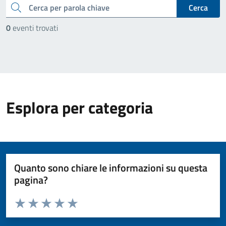
cerca
Cerca
0
eventi trovati
Esplora per categoria
Quanto sono chiare le informazioni su questa
pagina?
Valuta da 1 a 5 stelle la pagina
Valuta 1 stelle su 5
Valuta 2 stelle su 5
Valuta 3 stelle su 5
Valuta 4 stelle su 5
Valuta 5 stelle su 5