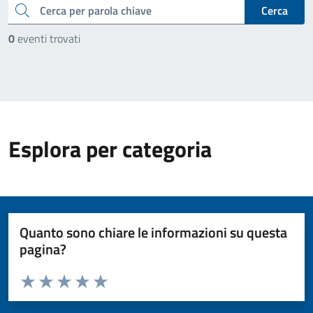
cerca
Cerca
0
eventi trovati
Esplora per categoria
Quanto sono chiare le informazioni su questa
pagina?
Valuta da 1 a 5 stelle la pagina
Valuta 1 stelle su 5
Valuta 2 stelle su 5
Valuta 3 stelle su 5
Valuta 4 stelle su 5
Valuta 5 stelle su 5