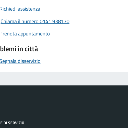
Richiedi assistenza
Chiama il numero 0141 938170
Prenota appuntamento
blemi in città
Segnala disservizio
E DI SERVIZIO