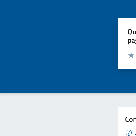
Qu
pa
Valut
Valu
Con