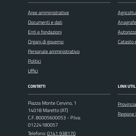
Aree amministrative
Agricoltu
Documenti e dati
Anagrafe 
Enti e fondazioni
Autorizza
Organi di governo
Catasto e
Personale amministrativo
Politici
Uffici
CONTATTI
LINK UTIL
Piazza Monte Cervino, 1
Provincia
14018 Maretto (AT)
Regione
C.F. 80005600053 - P.Iva:
01224180057
Telefono:
0141 938170