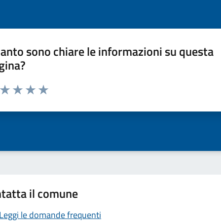
anto sono chiare le informazioni su questa
gina?
a da 1 a 5 stelle la pagina
ta 1 stelle su 5
Valuta 2 stelle su 5
Valuta 3 stelle su 5
Valuta 4 stelle su 5
Valuta 5 stelle su 5
tatta il comune
Leggi le domande frequenti